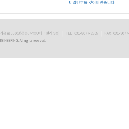
비밀번호를 잊어버렸습니다.
탄기흥로 559(영천동, 으뜸U테크밸리 9층)
TEL : 031-8077-2505
FAX : 031-8077
EERING. All rights reserved.